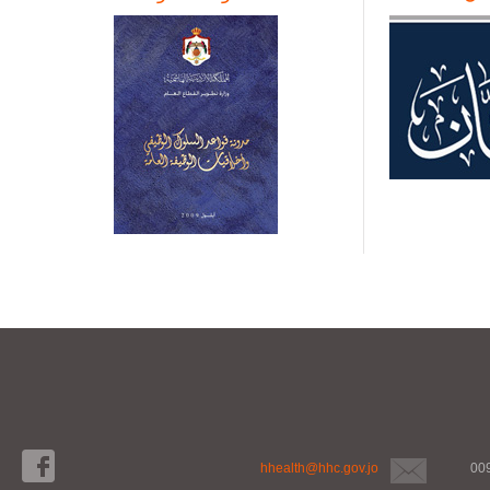
hhealth@hhc.gov.jo
00