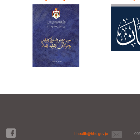
hhealth@hhc.gov.jo
00